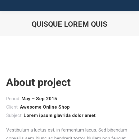
QUISQUE LOREM QUIS
You are here:
About project
Period:
May – Sep 2015
Client:
Awesome Online Shop
Subject:
Lorem ipsum glavrida dolor amet
Vestibulum a luctus est, in fermentum lacus. Sed bibendum
convallis sem. Nunc ac hendrerit tortor. Nullam non feugiat