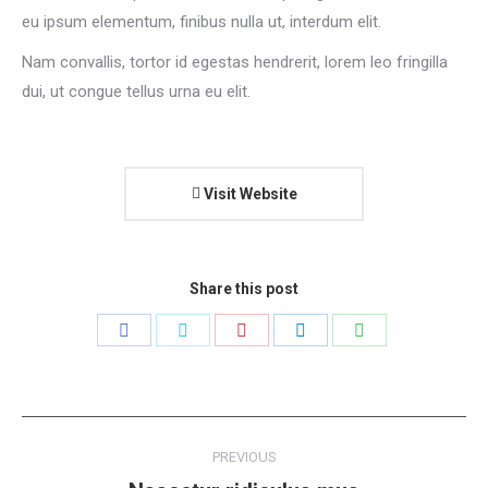
eu ipsum elementum, finibus nulla ut, interdum elit.
Nam convallis, tortor id egestas hendrerit, lorem leo fringilla
dui, ut congue tellus urna eu elit.
Visit Website
Share this post
Share
Share
Share
Share
Share
on
on
on
on
on
Facebook
Twitter
Pinterest
LinkedIn
WhatsApp
Project
PREVIOUS